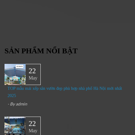
SẢN PHẨM NỔI BẬT
22
May
TOP mẫu mái xếp sân vườn đẹp phù hợp nhà phố Hà Nội mới nhất
2025
- By
admin
22
May