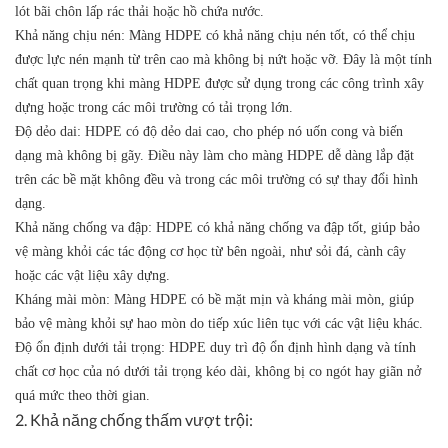
lót bãi chôn lấp rác thải hoặc hồ chứa nước.
Khả năng chịu nén: Màng HDPE có khả năng chịu nén tốt, có thể chịu
được lực nén mạnh từ trên cao mà không bị nứt hoặc vỡ. Đây là một tính
chất quan trọng khi màng HDPE được sử dụng trong các công trình xây
dựng hoặc trong các môi trường có tải trọng lớn.
Độ dẻo dai: HDPE có độ dẻo dai cao, cho phép nó uốn cong và biến
dạng mà không bị gãy. Điều này làm cho màng HDPE dễ dàng lắp đặt
trên các bề mặt không đều và trong các môi trường có sự thay đổi hình
dạng.
Khả năng chống va đập: HDPE có khả năng chống va đập tốt, giúp bảo
vệ màng khỏi các tác động cơ học từ bên ngoài, như sỏi đá, cành cây
hoặc các vật liệu xây dựng.
Kháng mài mòn: Màng HDPE có bề mặt mịn và kháng mài mòn, giúp
bảo vệ màng khỏi sự hao mòn do tiếp xúc liên tục với các vật liệu khác.
Độ ổn định dưới tải trọng: HDPE duy trì độ ổn định hình dạng và tính
chất cơ học của nó dưới tải trọng kéo dài, không bị co ngót hay giãn nở
quá mức theo thời gian.
2. Khả năng chống thấm vượt trội: