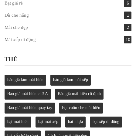
Bạt giá rẻ
6
Dù che nắng
1
Mái che đẹp
2
Mái xếp di động
10
THẺ
báo giá làm mái hiên
báo giá làm mái xếp
Báo giá mái hiên chữ A
Báo giá mái hiên cố định
Báo giá mái hiên quay tay
Bạt cuốn che mái hiên
bạt mái hiên
bạt mái xếp
bạt nhựa
bạt xếp di động
bạt xếp lượn sóng
Cách làm mái hiên đẹp