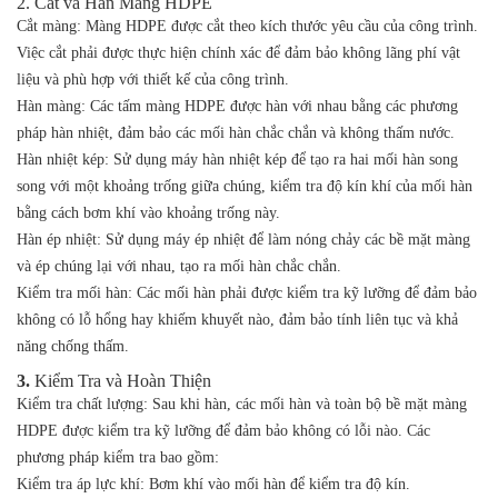
2. Cắt và Hàn Màng HDPE
Cắt màng:
Màng HDPE được cắt theo kích thước yêu cầu của công trình.
Việc cắt phải được thực hiện chính xác để đảm bảo không lãng phí vật
liệu và phù hợp với thiết kế của công trình.
Hàn màng:
Các tấm màng HDPE được hàn với nhau bằng các phương
pháp hàn nhiệt, đảm bảo các mối hàn chắc chắn và không thấm nước.
Hàn nhiệt kép:
Sử dụng máy hàn nhiệt kép để tạo ra hai mối hàn song
song với một khoảng trống giữa chúng, kiểm tra độ kín khí của mối hàn
bằng cách bơm khí vào khoảng trống này.
Hàn ép nhiệt:
Sử dụng máy ép nhiệt để làm nóng chảy các bề mặt màng
và ép chúng lại với nhau, tạo ra mối hàn chắc chắn.
Kiểm tra mối hàn:
Các mối hàn phải được kiểm tra kỹ lưỡng để đảm bảo
không có lỗ hổng hay khiếm khuyết nào, đảm bảo tính liên tục và khả
năng chống thấm.
3.
Kiểm Tra và Hoàn Thiện
Kiểm tra chất lượng:
Sau khi hàn, các mối hàn và toàn bộ bề mặt màng
HDPE được kiểm tra kỹ lưỡng để đảm bảo không có lỗi nào. Các
phương pháp kiểm tra bao gồm:
Kiểm tra áp lực khí:
Bơm khí vào mối hàn để kiểm tra độ kín.