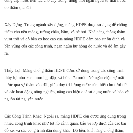
cung cấp nước liên tục cho cây trồng, đồng thời ngăn ngừa sự mất nước
do thấm qua đất.
Xây Dựng
: Trong ngành xây dựng, màng HDPE được sử dụng để chống
thấm cho nền móng, tường chắn, hầm, và bể bơi. Khả năng chống thấm
vượt trội và độ bền cơ học cao của màng HDPE đảm bảo sự ổn định và
bền vững của các công trình, ngăn ngừa hư hỏng do nước và độ ẩm gây
ra.
Thủy Lợi
: Màng chống thấm HDPE được sử dụng trong các công trình
thủy lợi như kênh mương, đập, và hồ chứa nước. Nó ngăn chặn sự mất
nước qua sự thấm vào đất, giúp duy trì lượng nước cần thiết cho tưới tiêu
và các hoạt động nông nghiệp, nâng cao hiệu quả sử dụng nước và bảo vệ
nguồn tài nguyên nước.
Các Công Trình Khác:
Ngoài ra, màng HDPE còn được ứng dụng trong
nhiều công trình khác như lót hồ cảnh quan, bảo vệ lớp dưới của các bãi
đỗ xe, và các công trình dân dụng khác. Độ bền, khả năng chống thấm,