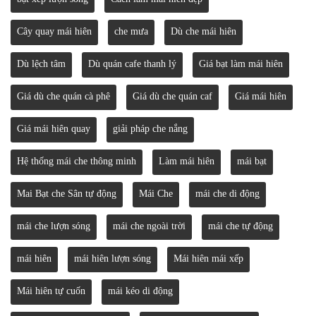
Cây quay mái hiên
che mưa
Dù che mái hiên
Dù lệch tâm
Dù quán cafe thanh lý
Giá bạt làm mái hiên
Giá dù che quán cà phê
Giá dù che quán caf
Giá mái hiên
Giá mái hiên quay
giải pháp che nắng
Hệ thống mái che thông minh
Làm mái hiên
mái bạt
Mai Bạt che Sân tự động
Mái Che
mái che di động
mái che lượn sóng
mái che ngoài trời
mái che tự động
mái hiên
mái hiên lượn sóng
Mái hiên mái xếp
Mái hiên tự cuốn
mái kéo di động