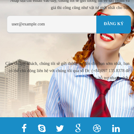
Nhập địa chi email vào đây, chúng tôi sẽ gửi thông tin về sản phẩm và
giá thi công cũng như vật tư mới nhất cho bạn
Cảm ơn quý khách, chúng tôi sẽ gửi thông tin đến cho bạn sớm nhất, bạn
có thể chủ động liên hệ với chúng tôi qua số Đt: (+84)097.135.8378 để
được hỗ trợ nhanh nhất.