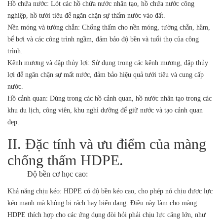
Hồ chứa nước:
Lót các hồ chứa nước nhân tạo, hồ chứa nước công
nghiệp, hồ tưới tiêu để ngăn chặn sự thấm nước vào đất.
Nền móng và tường chắn:
Chống thấm cho nền móng, tường chắn, hầm,
bể bơi và các công trình ngầm, đảm bảo độ bền và tuổi thọ của công
trình.
Kênh mương và đập thủy lợi:
Sử dụng trong các kênh mương, đập thủy
lợi để ngăn chặn sự mất nước, đảm bảo hiệu quả tưới tiêu và cung cấp
nước.
Hồ cảnh quan:
Dùng trong các hồ cảnh quan, hồ nước nhân tạo trong các
khu du lịch, công viên, khu nghỉ dưỡng để giữ nước và tạo cảnh quan
đẹp.
II. Đặc tính và ưu điểm của màng
chống thấm HDPE.
Độ bền cơ học cao:
Khả năng chịu kéo: HDPE có độ bền kéo cao, cho phép nó chịu được lực
kéo mạnh mà không bị rách hay biến dạng. Điều này làm cho màng
HDPE thích hợp cho các ứng dụng đòi hỏi phải chịu lực căng lớn, như