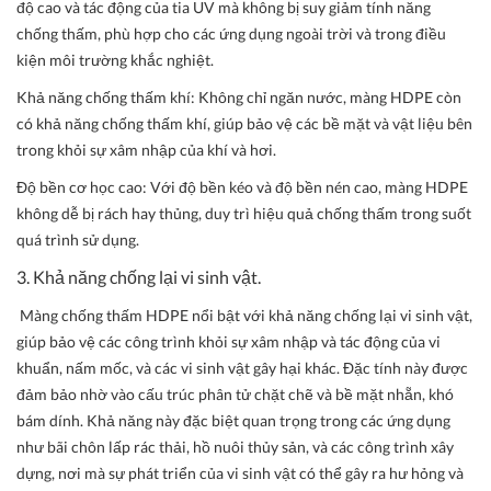
độ cao và tác động của tia UV mà không bị suy giảm tính năng
chống thấm, phù hợp cho các ứng dụng ngoài trời và trong điều
kiện môi trường khắc nghiệt.
Khả năng chống thấm khí
:
Không chỉ ngăn nước, màng HDPE còn
có khả năng chống thấm khí, giúp bảo vệ các bề mặt và vật liệu bên
trong khỏi sự xâm nhập của khí và hơi.
Độ bền cơ học cao: Với độ bền kéo và độ bền nén cao, màng HDPE
không dễ bị rách hay thủng, duy trì hiệu quả chống thấm trong suốt
quá trình sử dụng.
3. Khả năng chống lại vi sinh vật.
Màng chống thấm HDPE nổi bật với khả năng chống lại vi sinh vật,
giúp bảo vệ các công trình khỏi sự xâm nhập và tác động của vi
khuẩn, nấm mốc, và các vi sinh vật gây hại khác. Đặc tính này được
đảm bảo nhờ vào cấu trúc phân tử chặt chẽ và bề mặt nhẵn, khó
bám dính. Khả năng này đặc biệt quan trọng trong các ứng dụng
như bãi chôn lấp rác thải, hồ nuôi thủy sản, và các công trình xây
dựng, nơi mà sự phát triển của vi sinh vật có thể gây ra hư hỏng và