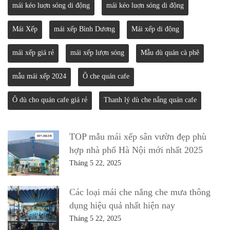
mái kéo luợn sóng di động
mái kéo luợn sóng di động
Mái Xếp
mái xếp Bình Dương
Mái xếp di động
mái xếp giá rẻ
mái xếp lượn sóng
Mẫu dù quán cà phê
mẫu mái xếp 2024
Ô che quán cafe
Ô dù cho quán cafe giá rẻ
Thanh lý dù che nắng quán cafe
TOP mẫu mái xếp sân vườn đẹp phù
hợp nhà phố Hà Nội mới nhất 2025
Tháng 5 22, 2025
Các loại mái che nắng che mưa thông
dụng hiệu quả nhất hiện nay
Tháng 5 22, 2025