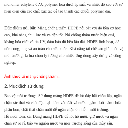
monomer ethylene được polymer hóa dưới áp suất và nhiệt độ cao với sự
hiện diện của các chất xúc tác để tạo thành các chuỗi polymer dài.
Đặc điểm nổi bật:
Màng chống thấm HDPE nổi bật với độ bền cơ học
cao, khả năng chịu lực và va đập tốt. Nó chống thấm nước hiệu quả,
kháng hóa chất và tia UV, đảm bảo độ bền lâu dài. HDPE linh hoạt, dễ
uốn cong, nhẹ và an toàn cho sức khỏe. Khả năng tái chế cao giúp bảo vệ
môi trường, là lựa chọn lý tưởng cho nhiều ứng dụng xây dựng và công
nghiệp.
Ảnh thực tế màng chống thấm .
2. Mục đích sử dụng.
Bảo vệ môi trường:
Sử dụng màng HDPE để lót đáy bãi chôn lấp, ngăn
chặn rác thải và chất độc hại thấm vào đất và nước ngầm. Lót hầm chứa
phân bón, chất thải chăn nuôi để ngăn chặn ô nhiễm môi trường.
Hồ nuôi tôm, cá:
Dùng màng HDPE để lót hồ nuôi, giữ nước và ngăn
chặn sự rò rỉ, bảo vệ nguồn nước và môi trường sống của thủy sản.