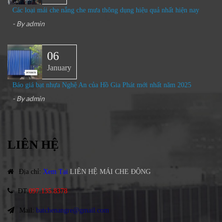
Các loại mái che nắng che mưa thông dụng hiệu quả nhất hiện nay
- By
admin
06
January
Báo giá bạt nhựa Nghệ An của Hồ Gia Phát mới nhất năm 2025
- By
admin
LIÊN HỆ
Địa chỉ
:
Xem Tại
LIÊN HỆ MÁI CHE ĐỘNG
ĐT
:
097.135.8378
Mail:
batchenangre@gmail.com