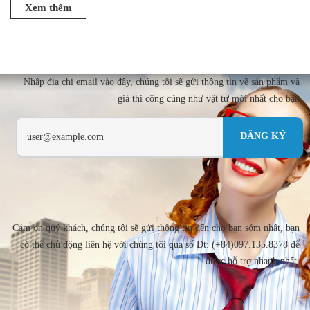
Xem thêm
Nhập địa chi email vào đây, chúng tôi sẽ gửi thông tin về sản phẩm và
giá thi công cũng như vật tư mới nhất cho bạn
Cảm ơn quý khách, chúng tôi sẽ gửi thông tin đến cho bạn sớm nhất, bạn
có thể chủ động liên hệ với chúng tôi qua số Đt: (+84)097.135.8378 để
được hỗ trợ nhanh nhất.