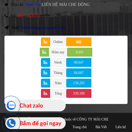
Địa chỉ
:
Xem Tại
LIÊN HỆ MÁI CHE ĐỘNG
ĐT
:
097.135.8378
Mail:
batchenangre@gmail.com
Online
602
Hôm nay
9,691
Week
69,047
Tháng
84,007
Năm
158,203
Tổng
339,100
Chat zalo
MÁI CHE DI ĐỘNG
© 2021 Bản quyền thuộc về
CÔNG TY MÁI CHE
Bấm để gọi ngay
Trang chủ
Bài Viết
Liên hệ