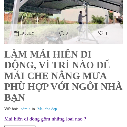
19 JULY
0
1
LÀM MÁI HIÊN DI
ĐỘNG, VÍ TRÍ NÀO ĐỂ
MÁI CHE NẮNG MƯA
PHÙ HỢP VỚI NGÔI NHÀ
BẠN
Viết bởi:
admin
in
Mái che đẹp
Mái hiên di động gồm những loại nào ?