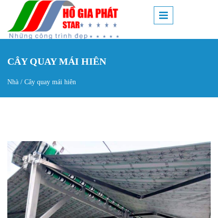
Nhảy đến nội dung
CÂY QUAY MÁI HIÊN
Nhà
/
Cây quay mái hiên
Bạn đang ở đây