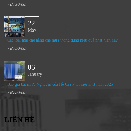
- By
admin
22
May
Các loại mái che nắng che mưa thông dụng hiệu quả nhất hiện nay
- By
admin
06
January
Báo giá bạt nhựa Nghệ An của Hồ Gia Phát mới nhất năm 2025
- By
admin
LIÊN HỆ