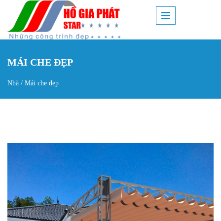
Nhảy đến nội dung
MÁI CHE ĐẸP
Nhà
/
Mái che đẹp
Bạn đang ở đây