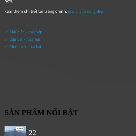
hơn.
xem thêm chi tiết tại trang chính:
mái che di động đẹp
✅ Mái hiên - mái xếp
✅ Bán bạt - may bạt
✅ Motor kéo mái bạt
SẢN PHẨM NỔI BẬT
22