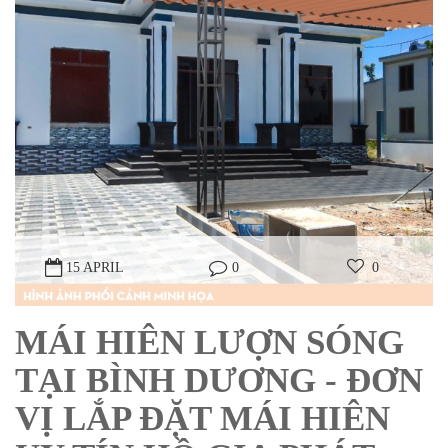
15 APRIL
0
0
MÁI HIÊN LƯỢN SÓNG
TẠI BÌNH DƯƠNG - ĐƠN
VỊ LẮP ĐẶT MÁI HIÊN