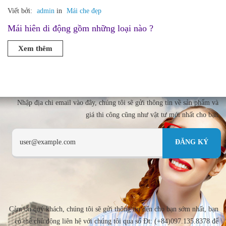
Viết bởi:
admin
in
Mái che đẹp
Mái hiên di động gồm những loại nào ?
Xem thêm
Nhập địa chi email vào đây, chúng tôi sẽ gửi thông tin về sản phẩm và
giá thi công cũng như vật tư mới nhất cho bạn
Cảm ơn quý khách, chúng tôi sẽ gửi thông tin đến cho bạn sớm nhất, bạn
có thể chủ động liên hệ với chúng tôi qua số Đt: (+84)097.135.8378 để