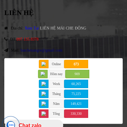
LIÊN HỆ
Địa chỉ
:
Xem Tại
LIÊN HỆ MÁI CHE ĐỘNG
ĐT
:
097.135.8378
Mail:
batchenangre@gmail.com
Online
673
Hôm nay
909
Week
60,265
Tháng
75,225
Năm
149,421
Tổng
330,330
Chat zalo