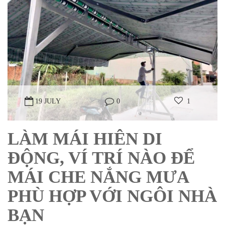
19 JULY
0
1
LÀM MÁI HIÊN DI
ĐỘNG, VÍ TRÍ NÀO ĐỂ
MÁI CHE NẮNG MƯA
PHÙ HỢP VỚI NGÔI NHÀ
BẠN