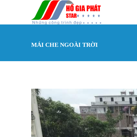
Nhảy đến nội dung
MÁI CHE NGOÀI TRỜI