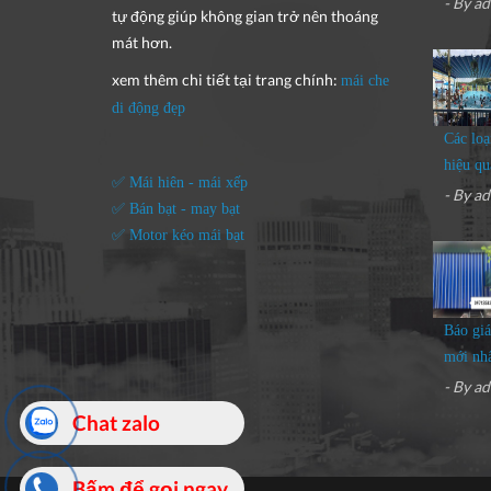
- By
ad
tự động giúp không gian trở nên thoáng
mát hơn.
xem thêm chi tiết tại trang chính:
mái che
di động đẹp
Các loạ
hiệu qu
✅ Mái hiên - mái xếp
- By
ad
✅ Bán bạt - may bạt
✅ Motor kéo mái bạt
Báo giá
mới nh
- By
ad
Chat zalo
Bấm để gọi ngay