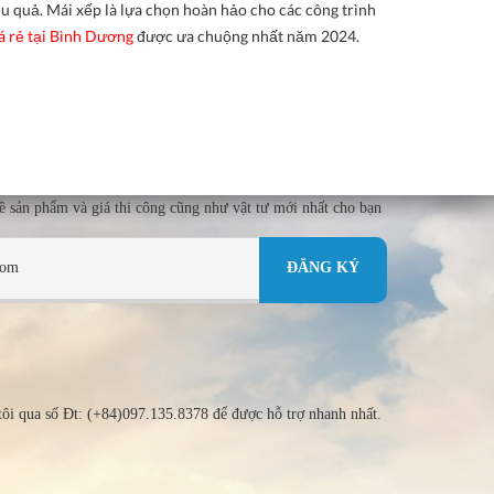
ệu quả. Mái xếp là lựa chọn hoàn hảo cho các công trình
á rẻ tại Bình Dương
được ưa chuộng nhất năm 2024.
về sản phẩm và giá thi công cũng như vật tư mới nhất cho bạn
tôi qua số Đt: (+84)097.135.8378 để được hỗ trợ nhanh nhất.