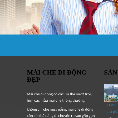
MÁI CHE DI ĐỘNG
SẢN
ĐẸP
Mái che di động
có các ưu thế vượt trội,
hơn các mẫu mái che thông thường.
TOP mẫ
không chỉ che mưa nắng, mái che di động
nhà ph
còn có khả năng di chuyển ra vào gấp gọn