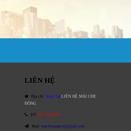
LIÊN HỆ
Địa chỉ
:
Xem Tại
LIÊN HỆ MÁI CHE
ĐỘNG
ĐT
:
097.135.8378
Mail:
batchenangre@gmail.com