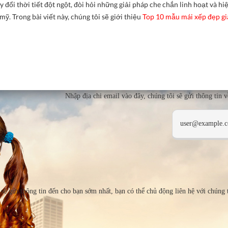
 đổi thời tiết đột ngột, đòi hỏi những giải pháp che chắn linh hoạt và hi
mỹ. Trong bài viết này, chúng tôi sẽ giới thiệu
Top 10 mẫu mái xếp đẹp gi
Nhập địa chi email vào đây, chúng tôi sẽ gửi thông tin 
sẽ gửi thông tin đến cho bạn sớm nhất, bạn có thể chủ động liên hệ với chúng 