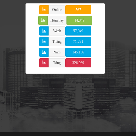
Online
567
Hôm nay
14,349
Week
57,049
Tháng
71,721
Năm
145,156
Tổng
326,069