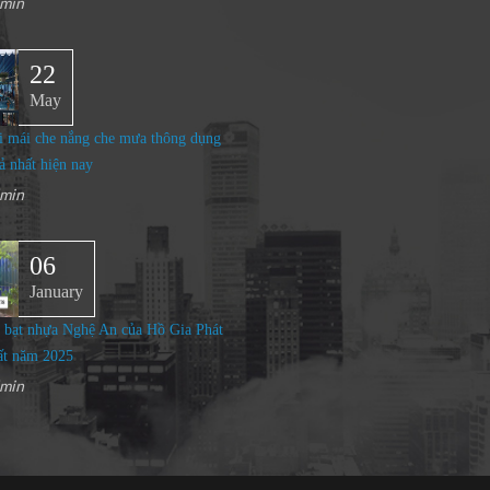
min
22
May
i mái che nắng che mưa thông dụng
ả nhất hiện nay
min
06
January
 bạt nhựa Nghệ An của Hồ Gia Phát
ất năm 2025
min