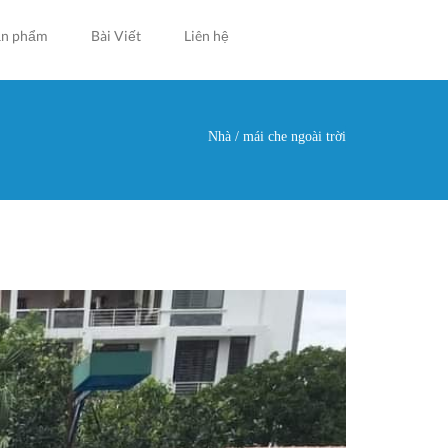
ản phẩm
Bài Viết
Liên hệ
Nhà
/
mái che ngoài trời
g ở đây