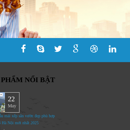
 PHẨM NỔI BẬT
22
May
u mái xếp sân vườn đẹp phù hợp
ố Hà Nội mới nhất 2025