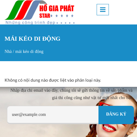
Nhảy đến nội dung
MÁI KÉO DI ĐỘNG
Nhà
/
mái kéo di động
Bạn đang ở đây
Không có nội dung nào được liệt vào phân loại này.
Nhập địa chi email vào đây, chúng tôi sẽ gửi thông tin về sản phẩm và
giá thi công cũng như vật tư mới nhất cho bạn