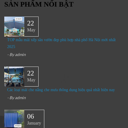
SẢN PHẨM NỔI BẬT
22
May
TOP mẫu mái xếp sân vườn đẹp phù hợp nhà phố Hà Nội mới nhất
2025
- By
admin
22
May
Các loại mái che nắng che mưa thông dụng hiệu quả nhất hiện nay
- By
admin
06
January