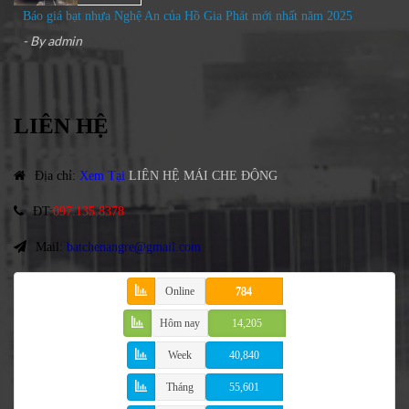
Báo giá bạt nhựa Nghệ An của Hồ Gia Phát mới nhất năm 2025
- By
admin
LIÊN HỆ
Địa chỉ
:
Xem Tại
LIÊN HỆ MÁI CHE ĐỘNG
ĐT
:
097.135.8378
Mail:
batchenangre@gmail.com
Online
784
Hôm nay
14,205
Week
40,840
Tháng
55,601