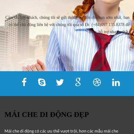
Cảm ơn quý khách, chúng tôi sẽ gửi thông tin đến cho bạn sớm nhất, bạn
có thể chủ động liên hệ với chúng tôi qua số Đt: (+84)097.135.8378 để
được hỗ trợ nhanh nhất.
MÁI CHE DI ĐỘNG ĐẸP
Mái che di động
có các ưu thế vượt trội, hơn các mẫu mái che