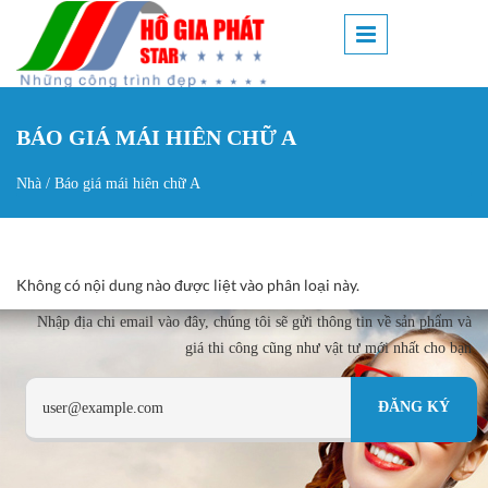
Nhảy đến nội dung
BÁO GIÁ MÁI HIÊN CHỮ A
Nhà
/
Báo giá mái hiên chữ A
Bạn đang ở đây
Không có nội dung nào được liệt vào phân loại này.
Nhập địa chi email vào đây, chúng tôi sẽ gửi thông tin về sản phẩm và
giá thi công cũng như vật tư mới nhất cho bạn