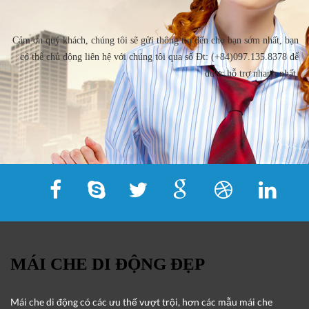
Cảm ơn quý khách, chúng tôi sẽ gửi thông tin đến cho bạn sớm nhất, bạn
có thể chủ động liên hệ với chúng tôi qua số Đt: (+84)097.135.8378 để
được hỗ trợ nhanh nhất.
MÁI CHE DI ĐỘNG ĐẸP
Mái che di động
có các ưu thế vượt trội, hơn các mẫu mái che