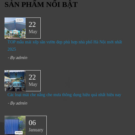
SẢN PHẨM NỔI BẬT
22
May
TOP mẫu mái xếp sân vườn đẹp phù hợp nhà phố Hà Nội mới nhất
2025
- By
admin
22
May
Các loại mái che nắng che mưa thông dụng hiệu quả nhất hiện nay
- By
admin
06
January