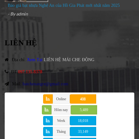
Báo giá bạt nhựa Nghệ An của Hồ Gia Phát mới nhất năm 2025
- By
admin
LIÊN HỆ
Địa chỉ
:
Xem Tại
LIÊN HỆ MÁI CHE ĐỘNG
ĐT
:
097.135.8378
Mail:
batchenangre@gmail.com
Online
408
Hôm nay
5,489
Week
18,018
Tháng
33,149