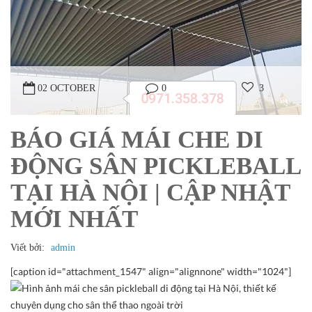
02 OCTOBER
0
3
BÁO GIÁ MÁI CHE DI
ĐỘNG SÂN PICKLEBALL
TẠI HÀ NỘI | CẬP NHẬT
MỚI NHẤT
Viết bởi:
admin
[caption id="attachment_1547" align="alignnone" width="1024"]