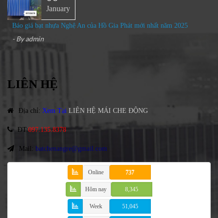
January
Báo giá bạt nhựa Nghệ An của Hồ Gia Phát mới nhất năm 2025
- By
admin
LIÊN HỆ
Địa chỉ
:
Xem Tại
LIÊN HỆ MÁI CHE ĐỘNG
ĐT
:
097.135.8378
Mail:
batchenangre@gmail.com
Online
737
Hôm nay
8,345
Week
51,045