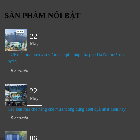
SẢN PHẨM NỔI BẬT
22
May
TOP mẫu mái xếp sân vườn đẹp phù hợp nhà phố Hà Nội mới nhất
2025
- By
admin
22
May
Các loại mái che nắng che mưa thông dụng hiệu quả nhất hiện nay
- By
admin
06