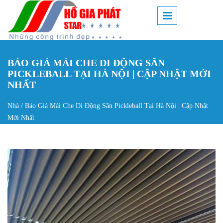
Nhảy đến nội dung
BÁO GIÁ MÁI CHE DI ĐỘNG SÂN
PICKLEBALL TẠI HÀ NỘI | CẬP NHẬT MỚI
NHẤT
Nhà
/
Báo Giá Mái Che Di Động Sân Pickleball Tại Hà Nội | Cập Nhật
Bạn đang ở đây
Mới Nhất