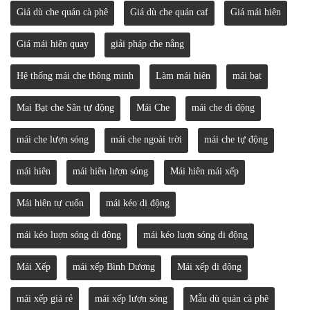
Giá dù che quán cà phê
Giá dù che quán caf
Giá mái hiên
Giá mái hiên quay
giải pháp che nắng
Hệ thống mái che thông minh
Làm mái hiên
mái bạt
Mai Bạt che Sân tự động
Mái Che
mái che di động
mái che lượn sóng
mái che ngoài trời
mái che tự động
mái hiên
mái hiên lượn sóng
Mái hiên mái xếp
Mái hiên tự cuốn
mái kéo di động
mái kéo luợn sóng di động
mái kéo luợn sóng di động
Mái Xếp
mái xếp Bình Dương
Mái xếp di động
mái xếp giá rẻ
mái xếp lượn sóng
Mẫu dù quán cà phê