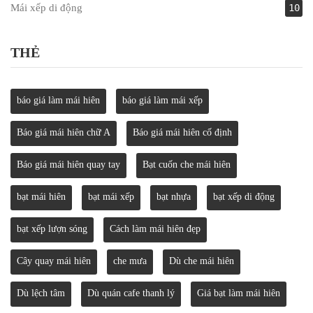
Mái xếp di động
10
THẺ
báo giá làm mái hiên
báo giá làm mái xếp
Báo giá mái hiên chữ A
Báo giá mái hiên cố định
Báo giá mái hiên quay tay
Bạt cuốn che mái hiên
bạt mái hiên
bạt mái xếp
bạt nhựa
bạt xếp di động
bạt xếp lượn sóng
Cách làm mái hiên đẹp
Cây quay mái hiên
che mưa
Dù che mái hiên
Dù lệch tâm
Dù quán cafe thanh lý
Giá bạt làm mái hiên