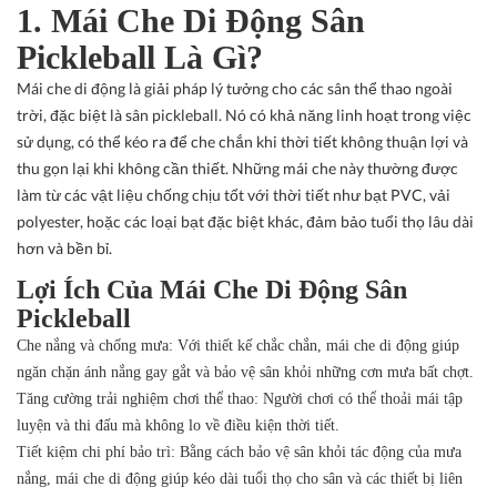
1. Mái Che Di Động Sân
Pickleball Là Gì?
Mái che di động là giải pháp lý tưởng cho các sân thể thao ngoài
trời, đặc biệt là sân pickleball. Nó có khả năng linh hoạt trong việc
sử dụng, có thể kéo ra để che chắn khi thời tiết không thuận lợi và
thu gọn lại khi không cần thiết. Những mái che này thường được
làm từ các vật liệu chống chịu tốt với thời tiết như bạt PVC, vải
polyester, hoặc các loại bạt đặc biệt khác, đảm bảo tuổi thọ lâu dài
hơn và bền bỉ.
Lợi Ích Của Mái Che Di Động Sân
Pickleball
Che nắng và chống mưa
: Với thiết kế chắc chắn, mái che di động giúp
ngăn chặn ánh nắng gay gắt và bảo vệ sân khỏi những cơn mưa bất chợt.
Tăng cường trải nghiệm chơi thể thao
: Người chơi có thể thoải mái tập
luyện và thi đấu mà không lo về điều kiện thời tiết.
Tiết kiệm chi phí bảo trì
: Bằng cách bảo vệ sân khỏi tác động của mưa
nắng, mái che di động giúp kéo dài tuổi thọ cho sân và các thiết bị liên