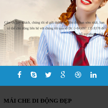
Cảm ơn quý khách, chúng tôi sẽ gửi thông tin đến cho bạn sớm nhất, bạn
có thể chủ động liên hệ với chúng tôi qua số Đt: (+84)097.135.8378 để
được hỗ trợ nhanh nhất.
MÁI CHE DI ĐỘNG ĐẸP