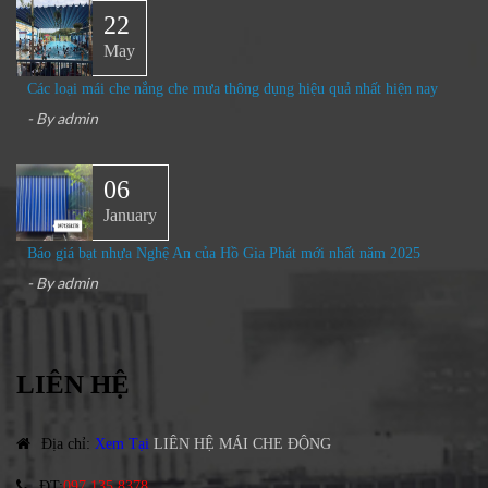
22
May
Các loại mái che nắng che mưa thông dụng hiệu quả nhất hiện nay
- By
admin
06
January
Báo giá bạt nhựa Nghệ An của Hồ Gia Phát mới nhất năm 2025
- By
admin
LIÊN HỆ
Địa chỉ
:
Xem Tại
LIÊN HỆ MÁI CHE ĐỘNG
ĐT
:
097.135.8378