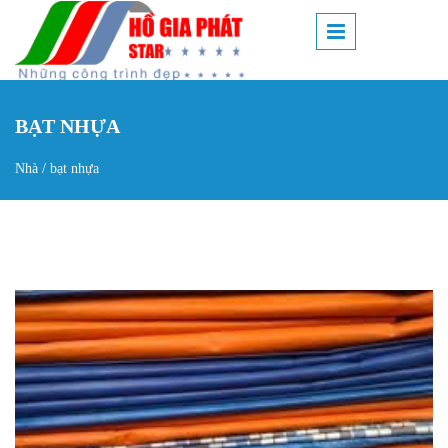
Nhảy đến nội dung
BẠT NHỰA
Nhà
/
bạt nhựa
Bạn đang ở đây