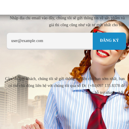
Nhập địa chi email vào đây, chúng tôi sẽ gửi thông tin về sản phẩm và
giá thi công cũng như vật tư mới nhất cho bạn
Cảm ơn quý khách, chúng tôi sẽ gửi thông tin đến cho bạn sớm nhất, bạn
có thể chủ động liên hệ với chúng tôi qua số Đt: (+84)097.135.8378 để
được hỗ trợ nhanh nhất.