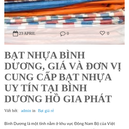
23 APRIL
0
0
BẠT NHỰA BÌNH
DƯƠNG, GIÁ VÀ ĐƠN VỊ
CUNG CẤP BẠT NHỰA
UY TÍN TẠI BÌNH
DƯƠNG HỒ GIA PHÁT
Viết bởi:
admin
in
Bạt giá rẻ
Bình Dương là một tỉnh nằm ở khu vực Đông Nam Bộ của Việt