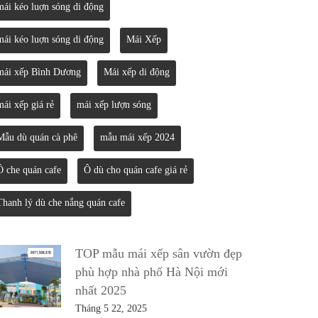
mái kéo luợn sóng di động
mái kéo luợn sóng di động
Mái Xếp
mái xếp Bình Dương
Mái xếp di động
mái xếp giá rẻ
mái xếp lượn sóng
Mẫu dù quán cà phê
mẫu mái xếp 2024
Ô che quán cafe
Ô dù cho quán cafe giá rẻ
Thanh lý dù che nắng quán cafe
TOP mẫu mái xếp sân vườn đẹp
phù hợp nhà phố Hà Nội mới
nhất 2025
Tháng 5 22, 2025