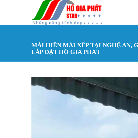
Nhảy đến nội dung
MÁI HIÊN MÁI XẾP TẠI NGHỆ AN, G
LẮP ĐẶT HỒ GIA PHÁT