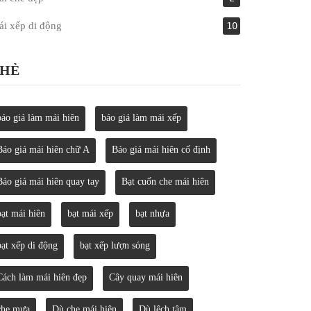
i xếp di động
10
HẺ
báo giá làm mái hiên
báo giá làm mái xếp
Báo giá mái hiên chữ A
Báo giá mái hiên cố định
Báo giá mái hiên quay tay
Bạt cuốn che mái hiên
bạt mái hiên
bạt mái xếp
bạt nhựa
bạt xếp di động
bạt xếp lượn sóng
Cách làm mái hiên đẹp
Cây quay mái hiên
che mưa
Dù che mái hiên
Dù lệch tâm