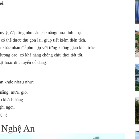
hể.
tùy ý, đáp ứng nhu cầu che nắng/mưa linh hoạt.
ó thể được thu gọn lại, giúp tiết kiệm diện tích.
ệu khác nhau để phù hợp với từng không gian kiến trúc.
 lượng cao, có khả năng chống chịu thời tiết tốt.
đặt hoặc di chuyển dễ dàng.
p
an khác nhau như:
 nắng, mưa, gió.
ho khách hàng.
hỉ ngơi.
động.
i Nghệ An