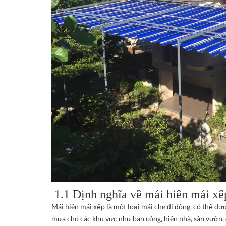
1.1 Định nghĩa về mái hiên mái xế
Mái hiên mái xếp là một loại mái che di động, có thể đ
mưa cho các khu vực như ban công, hiên nhà, sân vườn, q