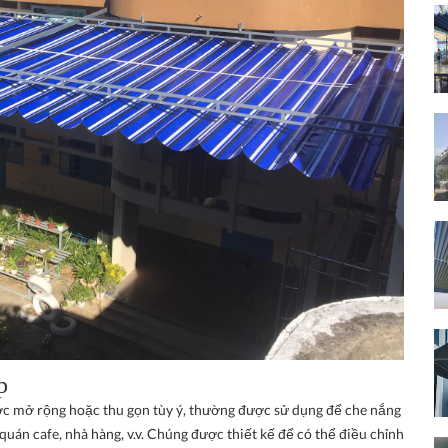
p
ược mở rộng hoặc thu gọn tùy ý, thường được sử dụng để che nắng
uán cafe, nhà hàng, v.v. Chúng được thiết kế để có thể điều chỉnh