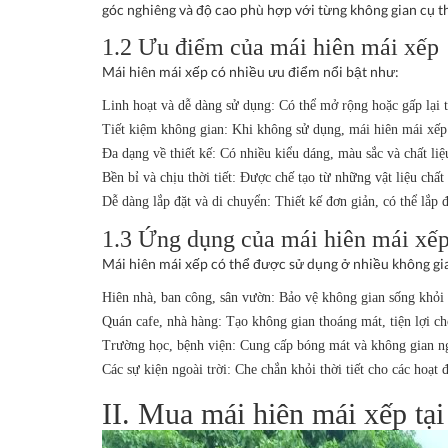
góc nghiêng và độ cao phù hợp với từng không gian cụ t
1.2 Ưu điểm của mái hiên mái xếp
Mái hiên mái xếp có nhiều ưu điểm nổi bật như:
Linh hoạt và dễ dàng sử dụng: Có thể mở rộng hoặc gấp lại 
Tiết kiệm không gian: Khi không sử dụng, mái hiên mái xếp c
Đa dạng về thiết kế: Có nhiều kiểu dáng, màu sắc và chất li
Bền bỉ và chịu thời tiết: Được chế tạo từ những vật liệu chất
Dễ dàng lắp đặt và di chuyển: Thiết kế đơn giản, có thể lắp 
1.3 Ứng dụng của mái hiên mái xế
Mái hiên mái xếp có thể được sử dụng ở nhiều không gi
Hiên nhà, ban công, sân vườn: Bảo vệ không gian sống khỏi
Quán cafe, nhà hàng: Tạo không gian thoáng mát, tiện lợi c
Trường học, bệnh viện: Cung cấp bóng mát và không gian ng
Các sự kiện ngoài trời: Che chắn khỏi thời tiết cho các hoạt 
II. Mua mái hiên mái xếp tạ