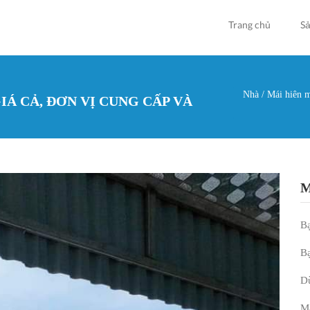
Trang chủ
S
Nhà
/
Mái hiên má
IÁ CẢ, ĐƠN VỊ CUNG CẤP VÀ
Bạn đan
M
Bạ
Bạ
D
Má