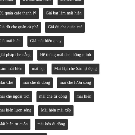
Dù quán cafe thanh lý
Giá bạt làm mái hiên
Giá dù che quán cà phê
Giá dù che quán caf
Giá mái hiên
Giá mái hiên quay
giải pháp che nắng
Hệ thống mái che thông minh
Làm mái hiên
mái bạt
Mai Bạt che Sân tự động
Mái Che
mái che di động
mái che lượn sóng
mái che ngoài trời
mái che tự động
mái hiên
mái hiên lượn sóng
Mái hiên mái xếp
Mái hiên tự cuốn
mái kéo di động