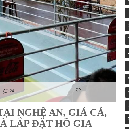
24
1
TẠI NGHỆ AN, GIÁ CẢ,
À LẮP ĐẶT HỒ GIA