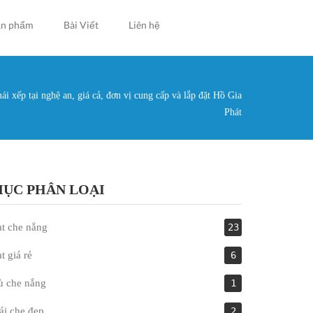
ản phẩm
Bài Viết
Liên hệ
i xếp tại nghệ an, giá cả, đơn vị cung cấp và lắp đặt Hồ Gia
g ở đây
Phát
ỤC PHÂN LOẠI
t che nắng
23
t giá rẻ
6
ù che nắng
1
i che đẹp
2