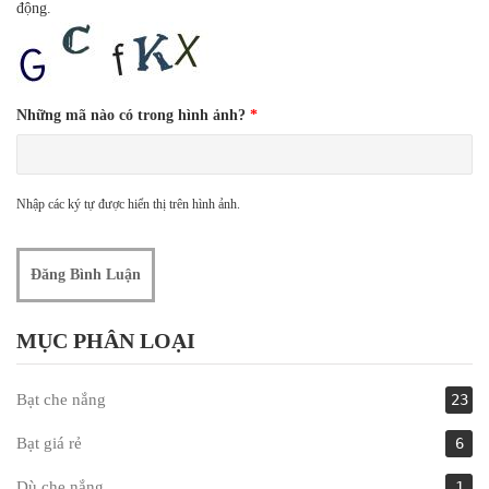
động.
Những mã nào có trong hình ảnh?
*
Nhập các ký tự được hiển thị trên hình ảnh.
MỤC PHÂN LOẠI
Bạt che nắng
23
Bạt giá rẻ
6
Dù che nắng
1