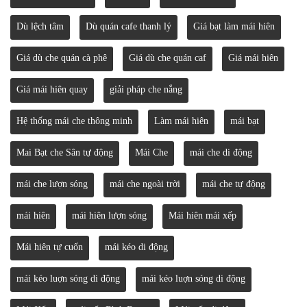
Dù lệch tâm
Dù quán cafe thanh lý
Giá bạt làm mái hiên
Giá dù che quán cà phê
Giá dù che quán caf
Giá mái hiên
Giá mái hiên quay
giải pháp che nắng
Hệ thống mái che thông minh
Làm mái hiên
mái bạt
Mai Bạt che Sân tự động
Mái Che
mái che di động
mái che lượn sóng
mái che ngoài trời
mái che tự động
mái hiên
mái hiên lượn sóng
Mái hiên mái xếp
Mái hiên tự cuốn
mái kéo di động
mái kéo luợn sóng di động
mái kéo luợn sóng di động