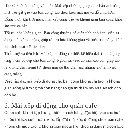
Bảo vệ khỏi ánh nắng và mưa:
Mái xếp di động giúp che chắn ánh nắng
mặt trời gắt gao vào ban công, tạo điều kiện mát mẻ và dễ chịu hơn.
Đồng thời, khi trời mưa, mái xếp cũng bảo vệ không gian ban công khỏi
ẩm ướt và bẩn.
Tối ưu hóa không gian:
Ban công thường có diện tích nhỏ hẹp, việc sử
dụng mái xếp di động giúp tối ưu hóa không gian và biến ban công thành
nơi sinh hoạt hữu ích hơn.
Thẩm mỹ và tiện ích:
Mái xếp di động có thiết kế hiện đại, tinh tế giúp
tăng thêm vẻ đẹp cho ban công. Ngoài ra, việc có mái xếp còn giúp tạo
ra không gian riêng tư, thoải mái để thư giãn sau những giờ làm việc
căng thẳng.
Việc lắp đặt mái xếp di động cho ban công không chỉ tạo ra không
gian sống lý tưởng mà còn nâng cao giá trị thẩm mỹ và tiện ích cho
căn hộ.
3. Mái xếp di động cho quán cafe
Quán cafe là nơi tập trung nhiều khách hàng, đặc biệt vào các buổi
chiều tối hay cuối tuần. Việc lắp đặt mái xếp di động cho quán cafe
không chỉ giúp tạo ra không gian ngoại trời thoáng đãng mà còn bảo