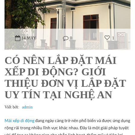
14 MAY
0
1
CÓ NÊN LẮP ĐẶT MÁI
XẾP DI ĐỘNG? GIỚI
THIỆU ĐƠN VỊ LẮP ĐẶT
UY TÍN TẠI NGHỆ AN
Viết bởi:
admin
Mái xếp di động
đang ngày càng trở nên phổ biến và được ứng dụng
rộng rãi trong nhiều lĩnh vực khác nhau. Đây là một giải pháp tuyệt
vời để tạo ra không gian che chắn linh hoạt, thẩm mỹ và tiện lợi.