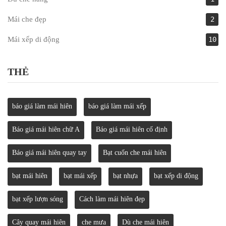
Mái che đẹp
2
Mái xếp di động
10
THẺ
báo giá làm mái hiên
báo giá làm mái xếp
Báo giá mái hiên chữ A
Báo giá mái hiên cố định
Báo giá mái hiên quay tay
Bạt cuốn che mái hiên
bạt mái hiên
bạt mái xếp
bạt nhựa
bạt xếp di động
bạt xếp lượn sóng
Cách làm mái hiên đẹp
Cây quay mái hiên
che mưa
Dù che mái hiên