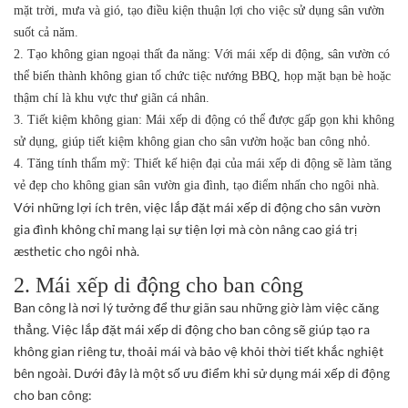
mặt trời, mưa và gió, tạo điều kiện thuận lợi cho việc sử dụng sân vườn
suốt cả năm.
2. Tạo không gian ngoại thất đa năng: Với mái xếp di động, sân vườn có
thể biến thành không gian tổ chức tiệc nướng BBQ, họp mặt bạn bè hoặc
thậm chí là khu vực thư giãn cá nhân.
3. Tiết kiệm không gian: Mái xếp di động có thể được gấp gọn khi không
sử dụng, giúp tiết kiệm không gian cho sân vườn hoặc ban công nhỏ.
4. Tăng tính thẩm mỹ: Thiết kế hiện đại của mái xếp di động sẽ làm tăng
vẻ đẹp cho không gian sân vườn gia đình, tạo điểm nhấn cho ngôi nhà.
Với những lợi ích trên, việc lắp đặt mái xếp di động cho sân vườn
gia đình không chỉ mang lại sự tiện lợi mà còn nâng cao giá trị
æsthetic cho ngôi nhà.
2. Mái xếp di động cho ban công
Ban công là nơi lý tưởng để thư giãn sau những giờ làm việc căng
thẳng. Việc lắp đặt mái xếp di động cho ban công sẽ giúp tạo ra
không gian riêng tư, thoải mái và bảo vệ khỏi thời tiết khắc nghiệt
bên ngoài. Dưới đây là một số ưu điểm khi sử dụng mái xếp di động
cho ban công: