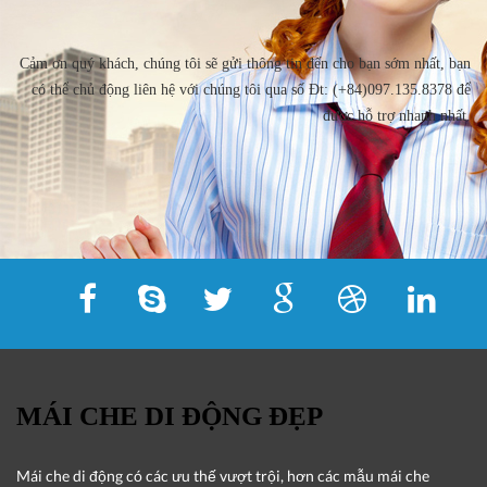
Cảm ơn quý khách, chúng tôi sẽ gửi thông tin đến cho bạn sớm nhất, bạn
có thể chủ động liên hệ với chúng tôi qua số Đt: (+84)097.135.8378 để
được hỗ trợ nhanh nhất.
MÁI CHE DI ĐỘNG ĐẸP
Mái che di động
có các ưu thế vượt trội, hơn các mẫu mái che