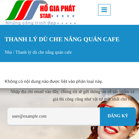
Nhảy đến nội dung
THANH LÝ DÙ CHE NẮNG QUÁN CAFE
Nhà
/
Thanh lý dù che nắng quán cafe
Bạn đang ở đây
Không có nội dung nào được liệt vào phân loại này.
Nhập địa chi email vào đây, chúng tôi sẽ gửi thông tin về sản phẩm và
giá thi công cũng như vật tư mới nhất cho bạn