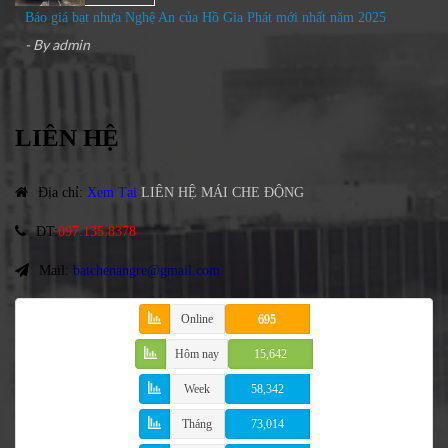
Báo giá bạt nhựa Nghệ An của Hồ Gia Phát mới nhất năm 2025
- By
admin
LIÊN HỆ
Địa chỉ
:
Xem Tại
LIÊN HỆ MÁI CHE ĐỘNG
ĐT
:
097.135.8378
Mail:
batchenangre@gmail.com
Online
695
Hôm nay
15,642
Week
58,342
Tháng
73,014