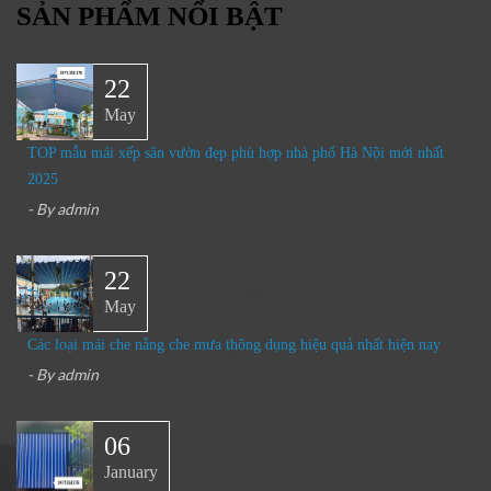
SẢN PHẨM NỔI BẬT
22
May
TOP mẫu mái xếp sân vườn đẹp phù hợp nhà phố Hà Nội mới nhất
2025
- By
admin
22
May
Các loại mái che nắng che mưa thông dụng hiệu quả nhất hiện nay
- By
admin
06
January