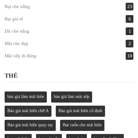
Bạt che nắng
23
Bạt giá rẻ
6
Dù che nắng
1
Mái che đẹp
2
Mái xếp di động
10
THẺ
báo giá làm mái hiên
báo giá làm mái xếp
Báo giá mái hiên chữ A
Báo giá mái hiên cố định
Báo giá mái hiên quay tay
Bạt cuốn che mái hiên