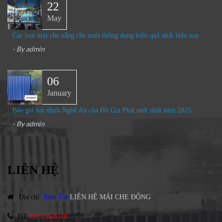
22
May
Các loại mái che nắng che mưa thông dụng hiệu quả nhất hiện nay
- By
admin
06
January
Báo giá bạt nhựa Nghệ An của Hồ Gia Phát mới nhất năm 2025
- By
admin
LIÊN HỆ
Địa chỉ
:
Xem Tại
LIÊN HỆ MÁI CHE ĐỘNG
ĐT
:
097.135.8378