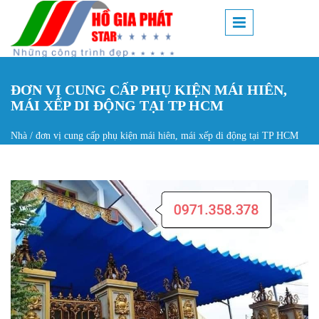
Nhảy đến nội dung
ĐƠN VỊ CUNG CẤP PHỤ KIỆN MÁI HIÊN,
MÁI XẾP DI ĐỘNG TẠI TP HCM
Nhà
/
đơn vị cung cấp phụ kiện mái hiên, mái xếp di động tại TP HCM
Bạn đang ở đây