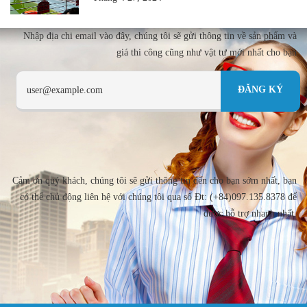
Nhập địa chi email vào đây, chúng tôi sẽ gửi thông tin về sản phẩm và
giá thi công cũng như vật tư mới nhất cho bạn
Cảm ơn quý khách, chúng tôi sẽ gửi thông tin đến cho bạn sớm nhất, bạn
có thể chủ động liên hệ với chúng tôi qua số Đt: (+84)097.135.8378 để
được hỗ trợ nhanh nhất.