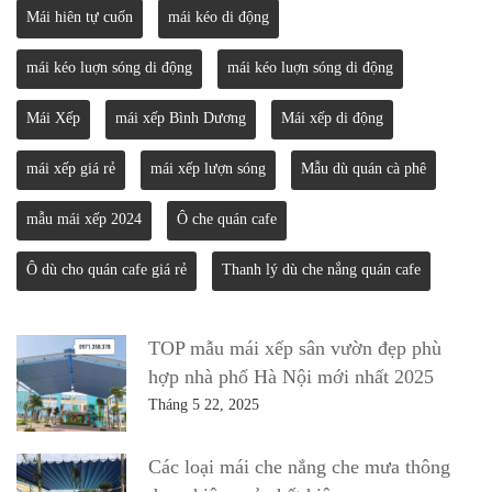
Mái hiên tự cuốn
mái kéo di động
mái kéo luợn sóng di động
mái kéo luợn sóng di động
Mái Xếp
mái xếp Bình Dương
Mái xếp di động
mái xếp giá rẻ
mái xếp lượn sóng
Mẫu dù quán cà phê
mẫu mái xếp 2024
Ô che quán cafe
Ô dù cho quán cafe giá rẻ
Thanh lý dù che nắng quán cafe
TOP mẫu mái xếp sân vườn đẹp phù
hợp nhà phố Hà Nội mới nhất 2025
Tháng 5 22, 2025
Các loại mái che nắng che mưa thông