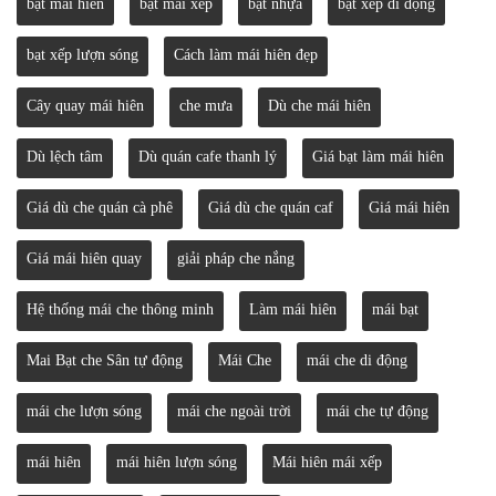
bạt mái hiên
bạt mái xếp
bạt nhựa
bạt xếp di động
bạt xếp lượn sóng
Cách làm mái hiên đẹp
Cây quay mái hiên
che mưa
Dù che mái hiên
Dù lệch tâm
Dù quán cafe thanh lý
Giá bạt làm mái hiên
Giá dù che quán cà phê
Giá dù che quán caf
Giá mái hiên
Giá mái hiên quay
giải pháp che nắng
Hệ thống mái che thông minh
Làm mái hiên
mái bạt
Mai Bạt che Sân tự động
Mái Che
mái che di động
mái che lượn sóng
mái che ngoài trời
mái che tự động
mái hiên
mái hiên lượn sóng
Mái hiên mái xếp