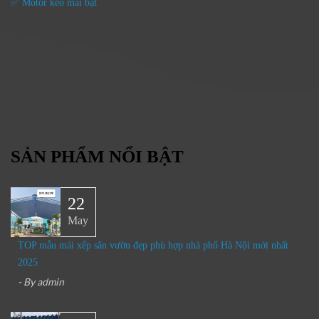
✅ Motor kéo mái bạt
SẢN PHẨM NỔI BẬT
22
May
TOP mẫu mái xếp sân vườn đẹp phù hợp nhà phố Hà Nội mới nhất
2025
- By
admin