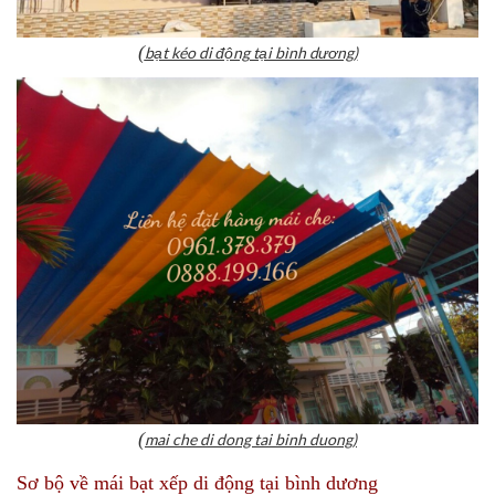
(
bạt kéo di động tại bình dương)
(
mai che di dong tai binh duong)
Sơ bộ
về mái bạt xếp di động tại bình dương