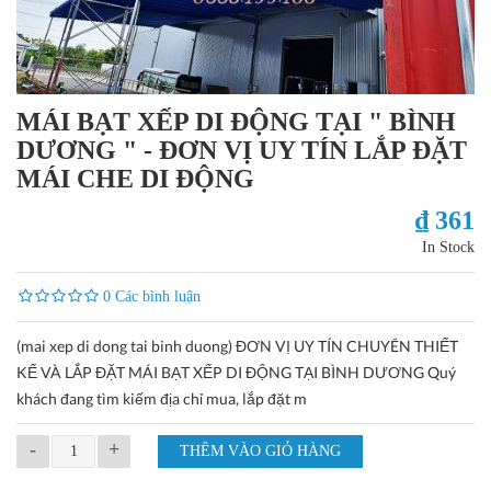
MÁI BẠT XẾP DI ĐỘNG TẠI " BÌNH
DƯƠNG " - ĐƠN VỊ UY TÍN LẮP ĐẶT
MÁI CHE DI ĐỘNG
₫ 361
In Stock
0 Các bình luận
(mai xep di dong tai binh duong) ĐƠN VỊ UY TÍN CHUYÊN THIẾT
KẾ VÀ LẮP ĐẶT MÁI BẠT XẾP DI ĐỘNG TẠI BÌNH DƯƠNG Quý
khách đang tìm kiếm địa chỉ mua, lắp đặt m
-
+