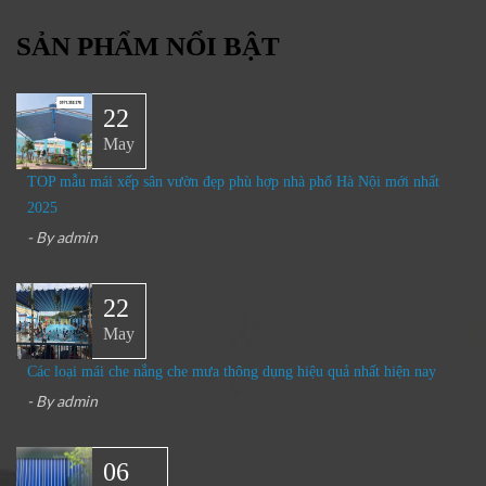
SẢN PHẨM NỔI BẬT
22
May
TOP mẫu mái xếp sân vườn đẹp phù hợp nhà phố Hà Nội mới nhất
2025
- By
admin
22
May
Các loại mái che nắng che mưa thông dụng hiệu quả nhất hiện nay
- By
admin
06