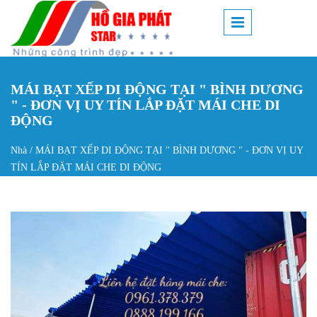
Nhảy đến nội dung
MÁI BẠT XẾP DI ĐỘNG TẠI " BÌNH DƯƠNG
" - ĐƠN VỊ UY TÍN LẮP ĐẶT MÁI CHE DI
ĐỘNG
Nhà
/
MÁI BẠT XẾP DI ĐỘNG TẠI " BÌNH DƯƠNG " - ĐƠN VỊ UY
Bạn đang ở đây
TÍN LẮP ĐẶT MÁI CHE DI ĐỘNG