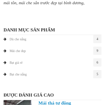
mái tôn, mái che sân trước đẹp tại bình dương,
DANH MỤC SẢN PHẨM
4
Dù che nắng
9
Mái che đẹp
6
Bạt giá rẻ
5
Bạt che nắng
ĐƯỢC ĐÁNH GIÁ CAO
Mái thả tự động