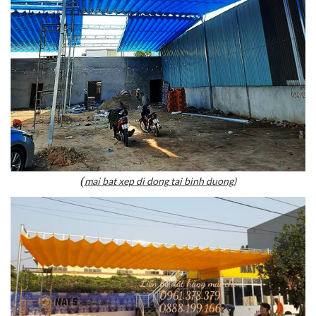
(
mai bat xep di dong tai binh duong)