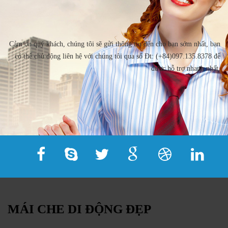
Cảm ơn quý khách, chúng tôi sẽ gửi thông tin đến cho bạn sớm nhất, bạn
có thể chủ động liên hệ với chúng tôi qua số Đt: (+84)097.135.8378 để
được hỗ trợ nhanh nhất.
MÁI CHE DI ĐỘNG ĐẸP