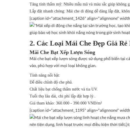
Tăng tính thẩm mỹ
: Nhiều mẫu mã và màu sắc giúp không gi
Lắp đặt nhanh chóng
: Mái che di động dễ dàng lắp đặt, khôn
[caption id="attachment_1426" align="alignnone" widt
giúp bảo vệ học sinh khỏi nắng nóng trong giờ sinh hoạt 
2. Các Loại Mái Che Đẹp Giá Rẻ
Mái Che Bạt Xếp Lượn Sóng
Mái che bạt xếp lượn sóng được sử dụng phổ biến tại các
vào, phù hợp với mọi loại không gian.
Tính năng nổi bật
:
Dễ điều chỉnh độ che phủ.
Chất liệu bạt chống thấm nước và tia UV.
Tuổi thọ lâu dài, chi phí lắp đặt hợp lý..
Giá tham khảo
: 360.000 - 390.000 VNĐ/m²
[caption id="attachment_1195" align="alignnone" widt
nên tiện dụng, linh hoạt trước mọi điều kiện thời tiết.[/