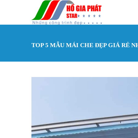
Nhảy đến nội dung
TOP 5 MẪU MÁI CHE ĐẸP GIÁ RẺ 