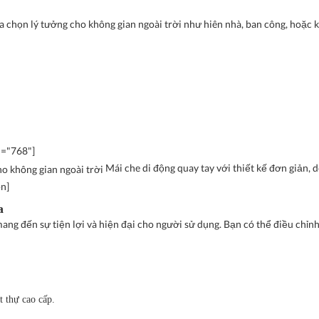
lựa chọn lý tưởng cho không gian ngoài trời như hiên nhà, ban công, hoặc 
h="768"]
Mái che di động quay tay với thiết kế đơn giản, 
on]
a
ang đến sự tiện lợi và hiện đại cho người sử dụng. Bạn có thể điều chỉn
t thự cao cấp
.