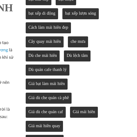
ÌNH
bạt xếp di động
bạt xếp lượn sóng
Cách làm mái hiên đẹp
Cây quay mái hiên
che mưa
p tạo
dương
là
Dù che mái hiên
Dù lệch tâm
h khi sử
Dù quán cafe thanh lý
ở nên
Giá bạt làm mái hiên
Giá dù che quán cà phê
rời là
Giá dù che quán caf
Giá mái hiên
 sau:
Giá mái hiên quay