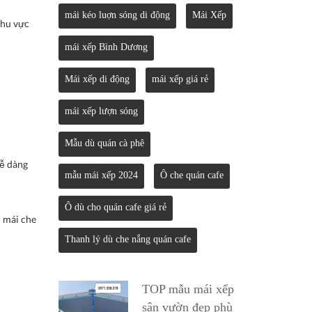
mái kéo luợn sóng di động
Mái Xếp
khu vực
mái xếp Bình Dương
Mái xếp di động
mái xếp giá rẻ
mái xếp lượn sóng
Mẫu dù quán cà phê
dễ dàng
mẫu mái xếp 2024
Ô che quán cafe
Ô dù cho quán cafe giá rẻ
h mái che
Thanh lý dù che nắng quán cafe
TOP mẫu mái xếp
sân vườn đẹp phù