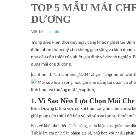
TOP 5 MẪU MÁI CHE
DƯƠNG
Viết bởi:
admin
Trong điều kiện thời tiết ngày càng khắc nghiệt tại Bìn
điểm nhấn thẩm mỹ cho không gian sống và kinh doanh. 
nhu cầu cấp thiết của nhiều gia đình và doanh nghiệp. Bà
dụng mái che di động.
[caption id="attachment_1504" align="alignnone" widt
linh hoạt và thoáng mát."[/caption]
1. Vì Sao Nên Lựa Chọn Mái Che
Bình Dương là khu vực có khí hậu nóng ẩm, mùa mưa kéo 
giải pháp cần thiết để bảo vệ tài sản và tạo sự thoải mái
Bảo vệ khỏi thời tiết
: Chắn nắng, mưa hiệu quả, giảm tác độn
Tiết kiệm chi phí
: Sản phẩm giá rẻ, phù hợp với nhiều phân