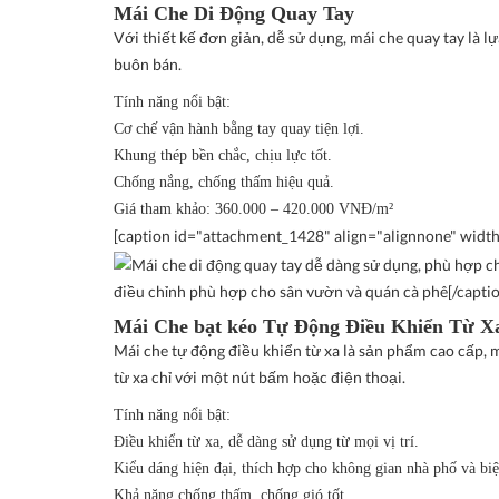
Mái Che Di Động Quay Tay
Với thiết kế đơn giản, dễ sử dụng, mái che quay tay là 
buôn bán.
Tính năng nổi bật
:
Cơ chế vận hành bằng tay quay tiện lợi.
Khung thép bền chắc, chịu lực tốt.
Chống nắng, chống thấm hiệu quả.
Giá tham khảo
: 360.000 – 420.000 VNĐ/m²
[caption id="attachment_1428" align="alignnone" widt
điều chỉnh phù hợp cho sân vườn và quán cà phê[/capti
Mái Che bạt kéo Tự Động Điều Khiển Từ X
Mái che tự động điều khiển từ xa là sản phẩm cao cấp, m
từ xa chỉ với một nút bấm hoặc điện thoại.
Tính năng nổi bật
:
Điều khiển từ xa, dễ dàng sử dụng từ mọi vị trí.
Kiểu dáng hiện đại, thích hợp cho không gian nhà phố và biệ
Khả năng chống thấm, chống gió tốt.