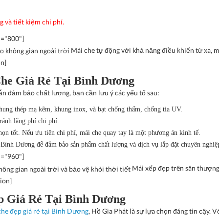
 và tiết kiệm chi phí.
h="800"]
Mái che tự động với khả năng điều khiển từ xa, m
on]
he Giá Rẻ Tại Bình Dương
n đảm bảo chất lượng, bạn cần lưu ý các yếu tố sau:
 khung thép mạ kẽm, khung inox, và bạt chống thấm, chống tia UV.
ánh lãng phí chi phí.
chọn tốt. Nếu ưu tiên chi phí, mái che quay tay là một phương án kinh tế.
Bình Dương để đảm bảo sản phẩm chất lượng và dịch vụ lắp đặt chuyên nghiệ
h="960"]
Mái xếp đẹp trên sân thượng
ion]
p Giá Rẻ Tại Bình Dương
che đẹp giá rẻ tại Bình Dương
,
Hồ Gia Phát
là sự lựa chọn đáng tin cậy. V