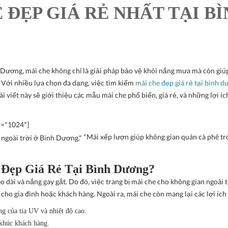
 ĐẸP GIÁ RẺ NHẤT TẠI B
h Dương, mái che không chỉ là giải pháp bảo vệ khỏi nắng mưa mà còn giú
Với nhiều lựa chọn đa dạng, việc tìm kiếm
mái che đẹp giá rẻ tại bình 
i viết này sẽ giới thiệu các mẫu mái che phổ biến, giá rẻ, và những lợi íc
h="1024"]
"Mái xếp lượn giúp không gian quán cà phê tr
 Đẹp Giá Rẻ Tại Bình Dương?
dài và nắng gay gắt. Do đó, việc trang bị
mái che
cho không gian ngoài t
 cho gia đình hoặc khách hàng. Ngoài ra, mái che còn mang lại các lợi ích
g của tia UV và nhiệt độ cao.
 khúc khách hàng.