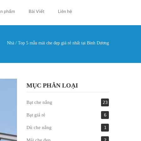
ản phẩm
Bài Viết
Liên hệ
Nhà
/
Top 5 mẫu mái che đẹp giá rẻ nhất tại Bình Dương
g ở đây
MỤC PHÂN LOẠI
Bạt che nắng
23
Bạt giá rẻ
6
Dù che nắng
1
Mái che đẹp
2