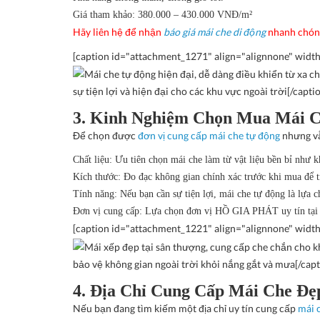
Giá tham khảo
: 380.000 – 430.000 VNĐ/m²
Hãy liên hệ để nhận
báo giá mái che di động
nhanh chóng
[caption id="attachment_1271" align="alignnone" widt
sự tiện lợi và hiện đại cho các khu vực ngoài trời[/capti
3. Kinh Nghiệm Chọn Mua Mái C
Để chọn được
đơn vị cung cấp mái che
tự động
nhưng vẫ
Chất liệu
: Ưu tiên chọn mái che làm từ vật liệu bền bỉ như
Kích thước
: Đo đạc không gian chính xác trước khi mua để tr
Tính năng
: Nếu bạn cần sự tiện lợi, mái che tự động là lựa 
Đơn vị cung cấp
: Lựa chọn đơn vị HỒ GIA PHÁT uy tín tại 
[caption id="attachment_1221" align="alignnone" widt
bảo vệ không gian ngoài trời khỏi nắng gắt và mưa[/capt
4. Địa Chỉ Cung Cấp Mái Che Đẹ
Nếu bạn đang tìm kiếm một địa chỉ uy tín cung cấp
mái 