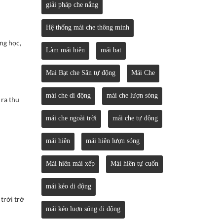
giải pháp che nắng
Hệ thống mái che thông minh
ng học,
Làm mái hiên
mái bạt
Mai Bạt che Sân tự động
Mái Che
mái che di động
mái che lượn sóng
 ra thu
mái che ngoài trời
mái che tự động
mái hiên
mái hiên lượn sóng
Mái hiên mái xếp
Mái hiên tự cuốn
mái kéo di động
trời trở
mái kéo luợn sóng di động