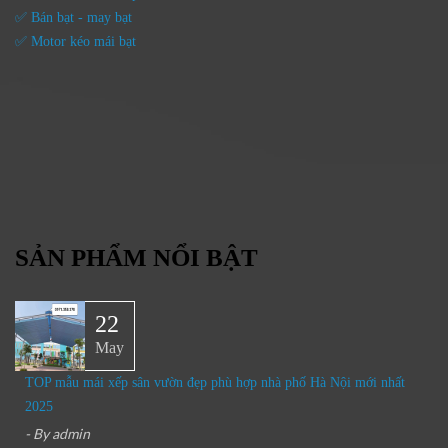
✅ Bán bạt - may bạt
✅ Motor kéo mái bạt
SẢN PHẨM NỔI BẬT
22
May
TOP mẫu mái xếp sân vườn đẹp phù hợp nhà phố Hà Nội mới nhất
2025
- By
admin