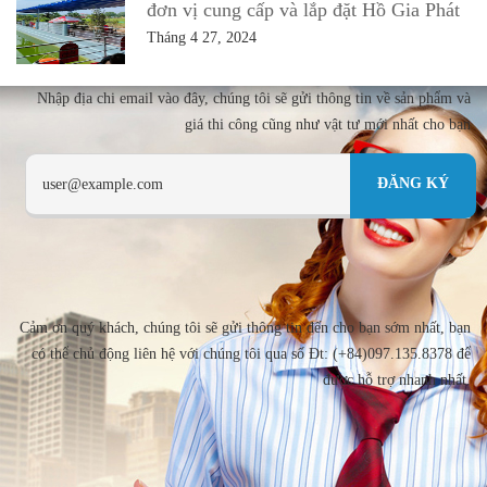
đơn vị cung cấp và lắp đặt Hồ Gia Phát
Tháng 4 27, 2024
Nhập địa chi email vào đây, chúng tôi sẽ gửi thông tin về sản phẩm và
giá thi công cũng như vật tư mới nhất cho bạn
Cảm ơn quý khách, chúng tôi sẽ gửi thông tin đến cho bạn sớm nhất, bạn
có thể chủ động liên hệ với chúng tôi qua số Đt: (+84)097.135.8378 để
được hỗ trợ nhanh nhất.