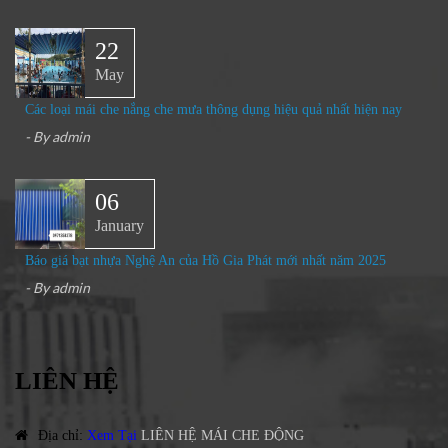
22
May
Các loại mái che nắng che mưa thông dụng hiệu quả nhất hiện nay
- By
admin
06
January
Báo giá bạt nhựa Nghệ An của Hồ Gia Phát mới nhất năm 2025
- By
admin
LIÊN HỆ
Địa chỉ
:
Xem Tại
LIÊN HỆ MÁI CHE ĐỘNG