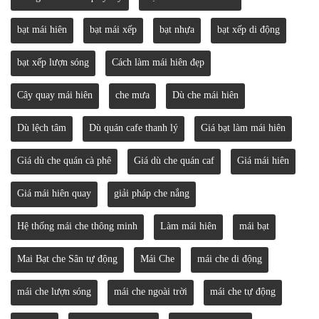
bạt mái hiên
bạt mái xếp
bạt nhựa
bạt xếp di động
bạt xếp lượn sóng
Cách làm mái hiên đẹp
Cây quay mái hiên
che mưa
Dù che mái hiên
Dù lệch tâm
Dù quán cafe thanh lý
Giá bạt làm mái hiên
Giá dù che quán cà phê
Giá dù che quán caf
Giá mái hiên
Giá mái hiên quay
giải pháp che nắng
Hệ thống mái che thông minh
Làm mái hiên
mái bạt
Mai Bạt che Sân tự động
Mái Che
mái che di động
mái che lượn sóng
mái che ngoài trời
mái che tự động