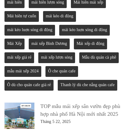
mái hiên
mái hiên lượn sóng
Mái hiên mái xếp
Mái hiên tự cuốn
mái kéo di động
mái kéo luợn sóng di động
mái kéo luợn sóng di động
Mái Xếp
mái xếp Bình Dương
Mái xếp di động
mái xếp giá rẻ
mái xếp lượn sóng
Mẫu dù quán cà phê
mẫu mái xếp 2024
Ô che quán cafe
Ô dù cho quán cafe giá rẻ
Thanh lý dù che nắng quán cafe
TOP mẫu mái xếp sân vườn đẹp phù
hợp nhà phố Hà Nội mới nhất 2025
Tháng 5 22, 2025