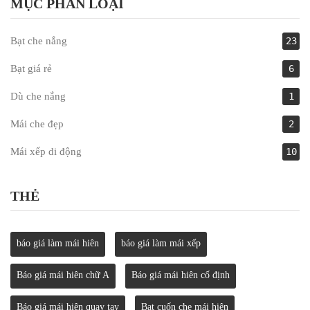
MỤC PHÂN LOẠI
Bạt che nắng
23
Bạt giá rẻ
6
Dù che nắng
1
Mái che đẹp
2
Mái xếp di động
10
THẺ
báo giá làm mái hiên
báo giá làm mái xếp
Báo giá mái hiên chữ A
Báo giá mái hiên cố định
Báo giá mái hiên quay tay
Bạt cuốn che mái hiên