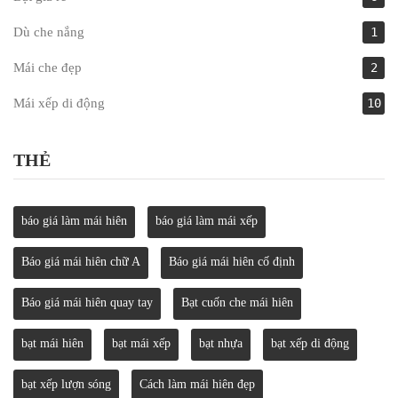
Dù che nắng
1
Mái che đẹp
2
Mái xếp di động
10
THẺ
báo giá làm mái hiên
báo giá làm mái xếp
Báo giá mái hiên chữ A
Báo giá mái hiên cố định
Báo giá mái hiên quay tay
Bạt cuốn che mái hiên
bạt mái hiên
bạt mái xếp
bạt nhựa
bạt xếp di động
bạt xếp lượn sóng
Cách làm mái hiên đẹp