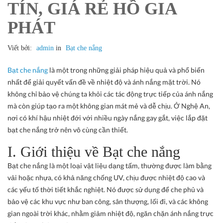
TÍN, GIÁ RẺ HỒ GIA
PHÁT
Viết bởi:
admin
in
Bạt che nắng
Bạt che nắng
là một trong những giải pháp hiệu quả và phổ biến
nhất để giải quyết vấn đề về nhiệt độ và ánh nắng mặt trời. Nó
không chỉ bảo vệ chúng ta khỏi các tác động trực tiếp của ánh nắng
mà còn giúp tạo ra một không gian mát mẻ và dễ chịu. Ở Nghệ An,
nơi có khí hậu nhiệt đới với nhiều ngày nắng gay gắt, việc lắp đặt
bạt che nắng trở nên vô cùng cần thiết.
I. Giới thiệu về Bạt che nắng
Bạt che nắng là một loại vật liệu dạng tấm, thường được làm bằng
vải hoặc nhựa, có khả năng chống UV, chịu được nhiệt độ cao và
các yếu tố thời tiết khắc nghiệt. Nó được sử dụng để che phủ và
bảo vệ các khu vực như ban công, sân thượng, lối đi, và các không
gian ngoài trời khác, nhằm giảm nhiệt độ, ngăn chặn ánh nắng trực