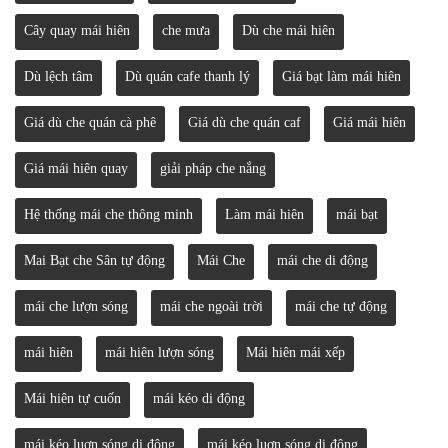
Cây quay mái hiên
che mưa
Dù che mái hiên
Dù lệch tâm
Dù quán cafe thanh lý
Giá bạt làm mái hiên
Giá dù che quán cà phê
Giá dù che quán caf
Giá mái hiên
Giá mái hiên quay
giải pháp che nắng
Hệ thống mái che thông minh
Làm mái hiên
mái bạt
Mai Bạt che Sân tự động
Mái Che
mái che di động
mái che lượn sóng
mái che ngoài trời
mái che tự động
mái hiên
mái hiên lượn sóng
Mái hiên mái xếp
Mái hiên tự cuốn
mái kéo di động
mái kéo luợn sóng di động
mái kéo luợn sóng di động