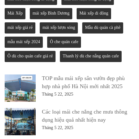
Mái Xếp
mái xếp Bình Dương
Mái xếp di động
mái xếp giá rẻ
mái xếp lượn sóng
Mẫu dù quán cà phê
mẫu mái xếp 2024
Ô che quán cafe
Ô dù cho quán cafe giá rẻ
Thanh lý dù che nắng quán cafe
TOP mẫu mái xếp sân vườn đẹp phù
hợp nhà phố Hà Nội mới nhất 2025
Tháng 5 22, 2025
Các loại mái che nắng che mưa thông
dụng hiệu quả nhất hiện nay
Tháng 5 22, 2025