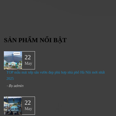
SẢN PHẨM NỔI BẬT
22
May
TOP mẫu mái xếp sân vườn đẹp phù hợp nhà phố Hà Nội mới nhất
2025
- By
admin
22
May