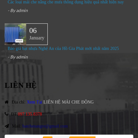
Các loại mái che nắng che mưa thông dụng hiệu quả nhất hiện nay
- By
admin
06
January
Báo giá bạt nhựa Nghệ An của Hồ Gia Phát mới nhất năm 2025
- By
admin
LIÊN HỆ
Địa chỉ
:
Xem Tại
LIÊN HỆ MÁI CHE ĐỘNG
ĐT
:
097.135.8378
Mail:
batchenangre@gmail.com