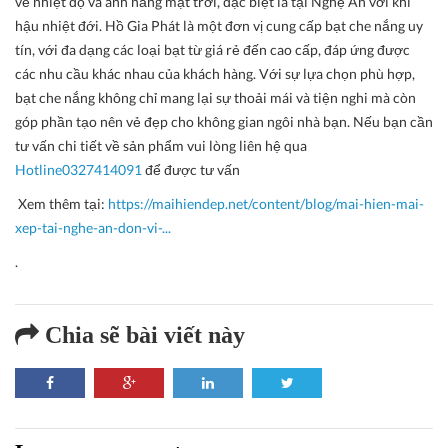
về nhiệt độ và ánh nắng mặt trời, đặc biệt là tại Nghệ An với khí
hậu nhiệt đới. Hồ Gia Phát là một đơn vị cung cấp bạt che nắng uy
tín, với đa dạng các loại bạt từ giá rẻ đến cao cấp, đáp ứng được
các nhu cầu khác nhau của khách hàng. Với sự lựa chọn phù hợp,
bạt che nắng không chỉ mang lại sự thoải mái và tiện nghi mà còn
góp phần tạo nên vẻ đẹp cho không gian ngôi nhà bạn. Nếu bạn cần
tư vấn chi tiết về sản phẩm vui lòng liên hệ qua
Hotline0327414091
để được tư vấn
Xem thêm tại:
https://maihiendep.net/content/blog/mai-hien-mai-
xep-tai-nghe-an-don-vi-...
.
Chia sẽ bài viết này