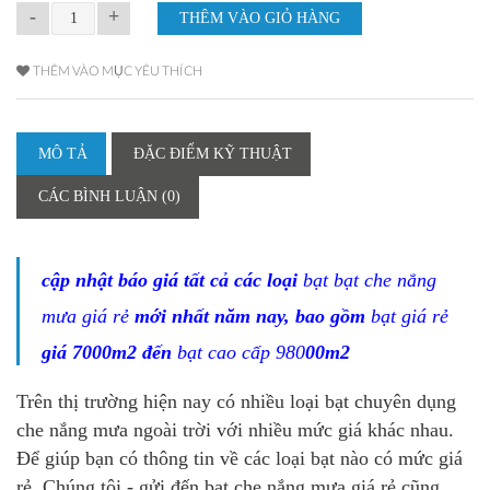
-
+
THÊM VÀO MỤC YÊU THÍCH
MÔ TẢ
ĐẶC ĐIỂM KỸ THUẬT
CÁC BÌNH LUẬN (0)
cập nhật báo giá tất cả các loại
bạt bạt che nắng
mưa giá rẻ
mới nhất năm nay, bao gồm
bạt giá rẻ
giá 7000m2 đến
bạt cao cấp 980
00m2
Trên thị trường hiện nay có nhiều loại
bạt chuyên dụng
che nắng mưa ngoài trời
với nhiều mức giá khác nhau.
Để giúp bạn có thông tin về các loại bạt nào có mức giá
rẻ. Chúng tôi - gửi đến
bạt che nắng mưa giá rẻ
cũng