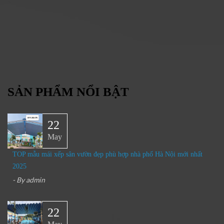
SẢN PHẨM NỔI BẬT
22
May
TOP mẫu mái xếp sân vườn đẹp phù hợp nhà phố Hà Nội mới nhất
2025
- By
admin
22