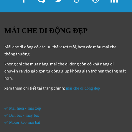
MÁI CHE DI ĐỘNG ĐẸP
Mái che di động
có các ưu thế vượt trội, hơn các mẫu mái che
thông thường.
không chỉ che mưa nắng, mái che di động còn có khả năng di
chuyển ra vào gấp gọn tự động giúp không gian trở nên thoáng mát
hơn.
xem thêm chi tiết tại trang chính:
mái che di động đẹp
✅ Mái hiên - mái xếp
✅ Bán bạt - may bạt
✅ Motor kéo mái bạt