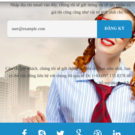
Nhập địa chi email vào đây, chúng tôi sẽ gửi thông tin về sản phẩm và
giá thi công cũng như vật tư mới nhất cho bạn
Cảm ơn quý khách, chúng tôi sẽ gửi thông tin đến cho bạn sớm nhất, bạn
có thể chủ động liên hệ với chúng tôi qua số Đt: (+84)097.135.8378 để
được hỗ trợ nhanh nhất.