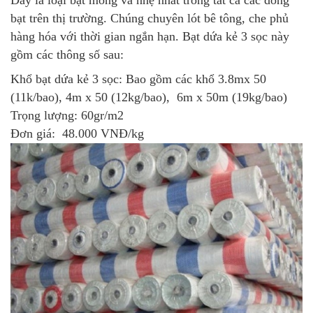
Đây là loại bạt mỏng và nhẹ nhất trong tất cả các dòng
bạt trên thị trường. Chúng chuyên lót bê tông, che phủ
hàng hóa với thời gian ngắn hạn. Bạt dứa kẻ 3 sọc này
gồm các thông số sau:
Khổ bạt dứa kẻ 3 sọc: Bao gồm các khổ 3.8mx 50
(11k/bao), 4m x 50 (12kg/bao), 6m x 50m (19kg/bao)
Trọng lượng: 60gr/m2
Đơn giá: 48.000 VNĐ/kg