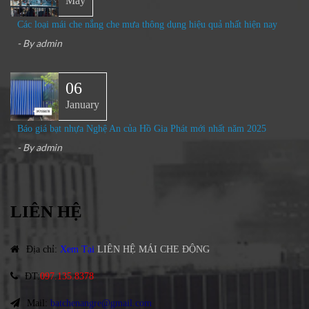
May
Các loại mái che nắng che mưa thông dụng hiệu quả nhất hiện nay
- By
admin
06
January
Báo giá bạt nhựa Nghệ An của Hồ Gia Phát mới nhất năm 2025
- By
admin
LIÊN HỆ
Địa chỉ
:
Xem Tại
LIÊN HỆ MÁI CHE ĐỘNG
ĐT
:
097.135.8378
Mail:
batchenangre@gmail.com